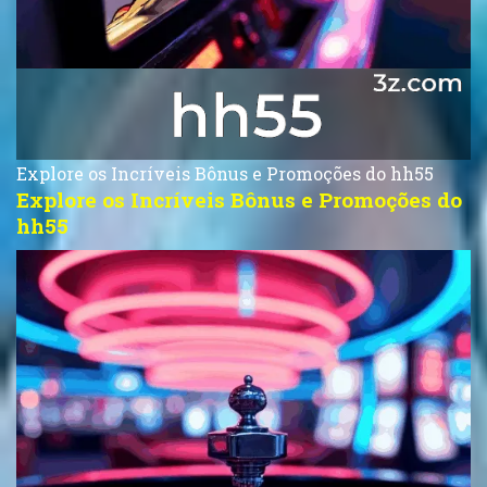
Explore os Incríveis Bônus e Promoções do hh55
Explore os Incríveis Bônus e Promoções do
hh55