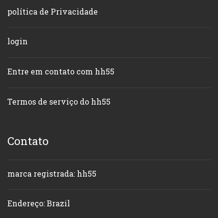
política de Privacidade
login
Entre em contato com hh55
Termos de serviço do hh55
Contato
marca registrada: hh55
Endereço: Brazil