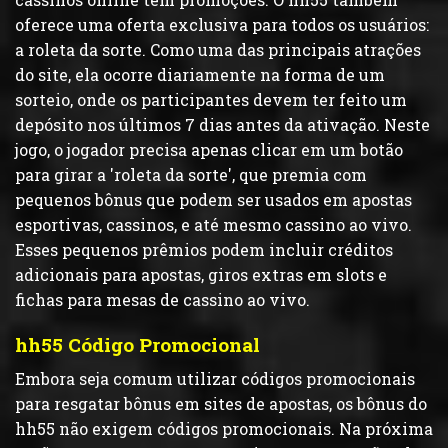
oferece uma oferta exclusiva para todos os usuários:
a roleta da sorte. Como uma das principais atrações
do site, ela ocorre diariamente na forma de um
sorteio, onde os participantes devem ter feito um
depósito nos últimos 7 dias antes da ativação. Neste
jogo, o jogador precisa apenas clicar em um botão
para girar a 'roleta da sorte', que premia com
pequenos bônus que podem ser usados em apostas
esportivas, cassinos, e até mesmo cassino ao vivo.
Esses pequenos prêmios podem incluir créditos
adicionais para apostas, giros extras em slots e
fichas para mesas de cassino ao vivo.
hh55 Código Promocional
Embora seja comum utilizar códigos promocionais
para resgatar bônus em sites de apostas, os bônus do
hh55 não exigem códigos promocionais. Na próxima