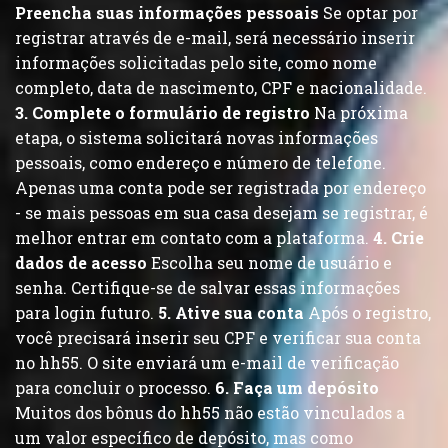
Preencha suas informações pessoais
Se optar por
registrar através de e-mail, será necessário inserir
informações solicitadas pelo site, como nome
completo, data de nascimento, CPF e nacionalidade.
3. Complete o formulário de registro
Na próxima
etapa, o sistema solicitará novas informações
pessoais, como endereço e número de telefone.
Apenas uma conta pode ser registrada por endereço
- se mais pessoas em sua casa desejam se registrar, é
melhor entrar em contato com a plataforma.
4. Crie
dados de acesso
Escolha seu nome de usuário e
senha. Certifique-se de salvar essas informações
para login futuro.
5. Ative sua conta
Após o registro,
você precisará inserir seu CPF e verificar sua conta
no hh55. O site enviará um e-mail de verificação
para concluir o processo.
6. Faça um depósito
Muitos dos bônus do hh55 não estão vinculados a
um valor específico de depósito, mas como