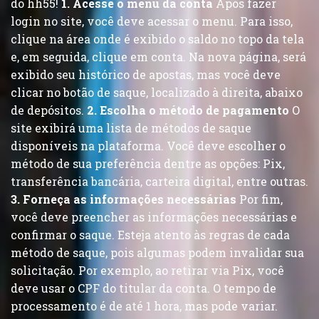
do hh55!
1. Acesse o menu da conta
Após fazer
login no site, você deve acessar o menu. Para isso,
clique na área onde é exibido o saldo no topo da tela
e, em seguida, clique em conta. Na nova página, será
exibido seu histórico de apostas, mas você deve
clicar no botão de saque, localizado à direita, abaixo
de depósitos.
2. Escolha o método de pagamento
O
site exibirá uma lista de métodos de saque
disponíveis na plataforma. Você deve escolher o
método de sua preferência dentre as opções: Pix,
transferência bancária, carteira digital, entre outras.
3. Forneça as informações necessárias
Por fim,
você deve preencher as informações necessárias e
confirmar o saque. Esteja atento às regras de cada
método de saque, pois algumas podem invalidar sua
solicitação. Por exemplo, ao retirar via Pix, você
deve usar o CPF do titular da conta. O tempo de
processamento é de até 1 hora, mas pode variar.