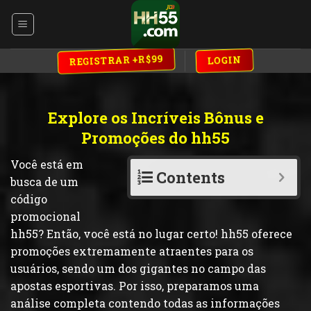
Skip
to
content
REGISTRAR +R$99
LOGIN
Explore os Incríveis Bônus e
Promoções do hh55
Você está em
Contents
busca de um
código
promocional
hh55? Então, você está no lugar certo! hh55 oferece
promoções extremamente atraentes para os
usuários, sendo um dos gigantes no campo das
apostas esportivas. Por isso, preparamos uma
análise completa contendo todas as informações